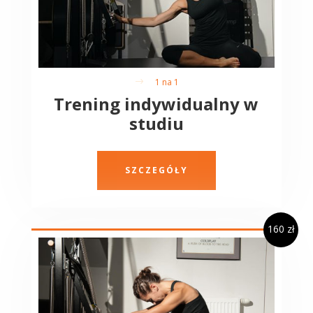
1 na 1
$
Trening indywidualny w
studiu
SZCZEGÓŁY
160 zł