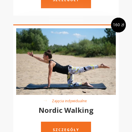
140 zł
130 zł
130 zł
160 zł
Zajęcia indywidualne
$
Nordic Walking
SZCZEGÓŁY