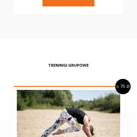
TRENINGI GRUPOWE
≥ 70 zł
≥ 70 zł