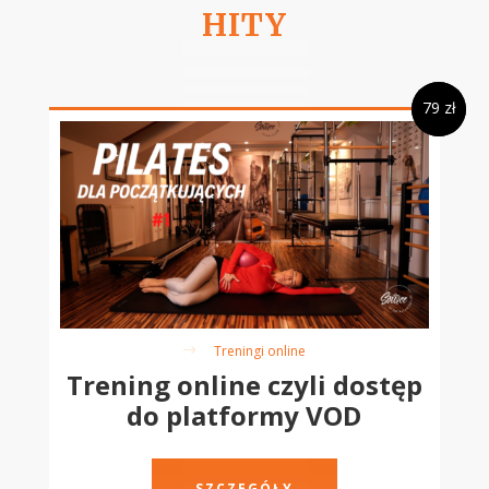
HITY
79 zł
79 zł
Treningi online
$
Trening online czyli dostęp
do platformy VOD
SZCZEGÓŁY