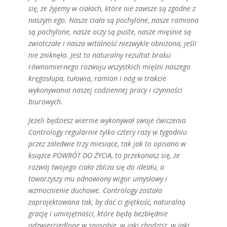
się, że żyjemy w ciałach, które nie zawsze są zgodne z
naszym ego. Nasze ciała są pochylone, nasze ramiona
są pochylone, nasze oczy są puste, nasze mięśnie są
zwiotczałe i nasza witalność niezwykle obniżona, jeśli
nie zniknęła. Jest to naturalny rezultat braku
równomiernego rozwoju wszystkich mięśni naszego
kręgosłupa, tułowia, ramion i nóg w trakcie
wykonywania naszej codziennej pracy i czynności
biurowych.
Jeżeli będziesz wiernie wykonywał swoje ćwiczenia
Contrology regularnie tylko cztery razy w tygodniu
przez zaledwie trzy miesiące, tak jak to opisano w
książce POWRÓT DO ŻYCIA, to przekonasz się, że
rozwój twojego ciała zbliża się do ideału, a
towarzyszy mu odnowiony wigor umysłowy i
wzmocnienie duchowe. Contrology została
zaprojektowana tak, by dać ci giętkość, naturalną
grację i umiejętności, które będą bezbłędnie
odzwierciedlone w sposobie, w jaki chodzisz, w jaki