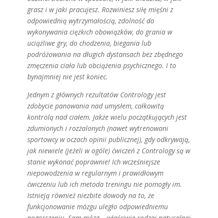
grasz i w jaki pracujesz. Rozwiniesz siłę mięśni z
odpowiednią wytrzymałością, zdolność do
wykonywania ciężkich obowiązków, do grania w
uciążliwe gry, do chodzenia, biegania lub
podróżowania na długich dystansach bez zbędnego
zmęczenia ciała lub obciążenia psychicznego. I to
bynajmniej nie jest koniec.
Jednym z głównych rezultatów Contrology jest
zdobycie panowania nad umysłem, całkowitą
kontrolą nad ciałem. Jakże wielu początkujących jest
zdumionych i rozżalonych (nawet wytrenowani
sportowcy w oczach opinii publicznej), gdy odkrywają,
jak niewiele (jeżeli w ogóle) ćwiczeń z Contrology są w
stanie wykonać poprawnie! Ich wcześniejsze
niepowodzenia w regularnym i prawidłowym
ćwiczeniu lub ich metoda treningu nie pomogły im.
Istnieją również niezbite dowody na to, że
funkcjonowanie mózgu uległo odpowiedniemu
pogorszeniu. Sam mózg – właściwie rodzaj naturalnej