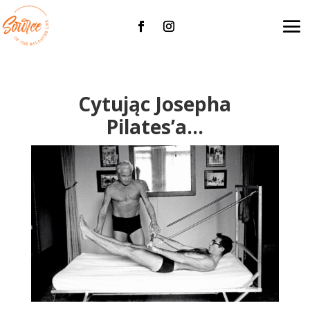
Cytując Josepha
Pilates’a…